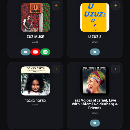
+
+
ZUZ MUSE
U ZUZ 2
2025
2025
+
+
Jazz Voices of Israel, Live
מדובר בענבר
with Shlomi Goldenberg &
2025
Friends
2025